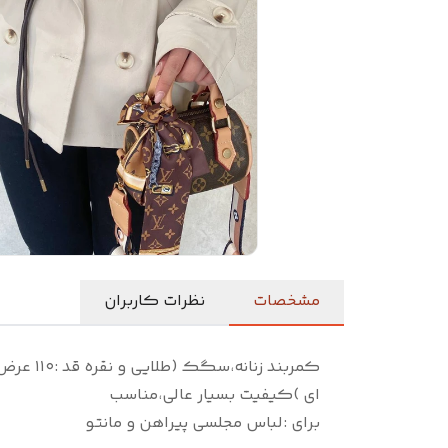
مشخصات
نظرات کاربران
کمربند زنانه،سگک (طلایی و نقره
قد :۱۱۰ عرض تسمه :۱/۵ سانت
ای )کیفیت بسیار عالی،مناسب
برای :لباس مجلسی پیراهن و مانتو