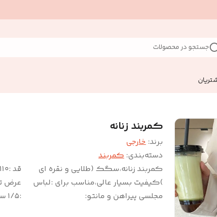
جستجو در محصولات
تریان
کمربند زنانه
برند:
خارجی
دسته‌بندی
:
کمربند
کمربند زنانه،سگک (طلایی و نقره ای
قد :۱۱۰
)کیفیت بسیار عالی،مناسب برای :لباس
عرض ت
مجلسی پیراهن و مانتو
:
:۱/۵ سانت