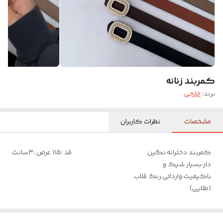
کمربند زنانه
برند:
خارجی
مشخصات
نظرات کاربران
کمربند دخترانه،نگین
قد :۱۱۵ عرض :۳سانت
دار،بسیار شیک و
باکیفیت،وارداتی،رنگ قلاب
(طلایی)