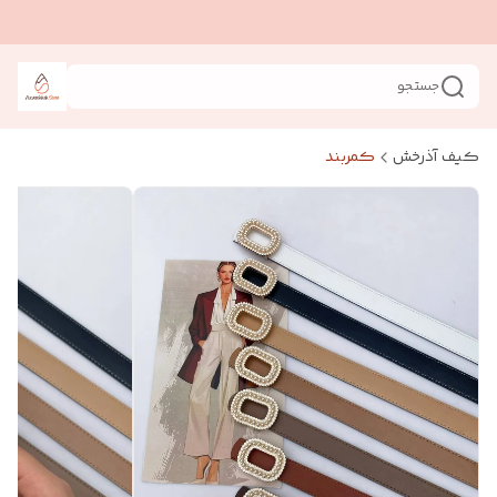
جستجو
کیف آذرخش
کمربند