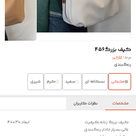
کیف بزرگ۴۵۶
برند:
خارجی
رنگبندی
مشکی
نسکافه ای
سفید
کرم
شیری
مشخصات
نظرات کاربران
کیف بزرگ زنانه،کیفیت
ابعاد:۳۰*۴۰
عالی،بسیار جادار،رنگبندی