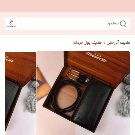
جستجو
کیف آذرخش
کیف پول مردانه