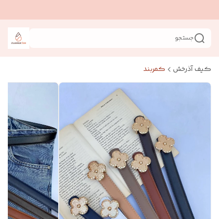
جستجو
کیف آذرخش
کمربند