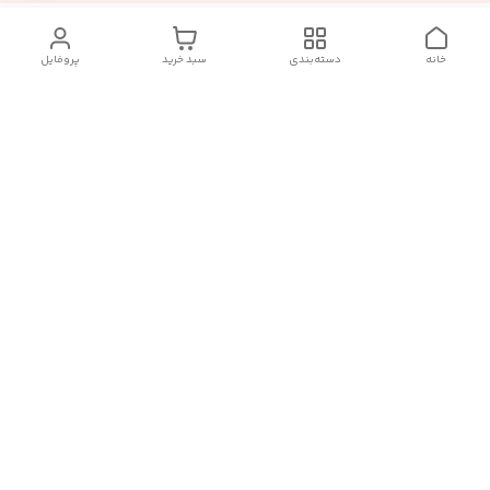
خانه
دسته‌بندی
سبد خرید
پروفایل
دسترسی سریع
تماس با ما :
شکایات
درباره ما
قوانین و مقررات
سیاست حریم خصوصی
رضایت مشتریان
هفت روز هفته ، در ساعات کاری(۹الی۲۰) پاسخگوی شما هستیم
🙏🏻