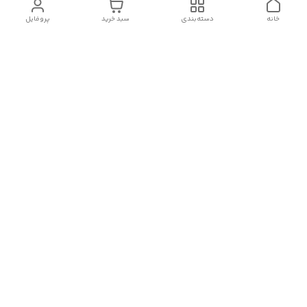
خانه
دسته‌بندی
سبد خرید
پروفایل
دسترسی سریع
تماس با ما :
شکایات
درباره ما
قوانین و مقررات
سیاست حریم خصوصی
رضایت مشتریان
هفت روز هفته ، در ساعات کاری(۹الی۲۰) پاسخگوی شما هستیم
🙏🏻
شماره تماس
09378770977