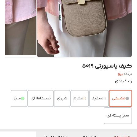
کیف پاسپورتی ۵۰۱۹
برند:
بنو
رنگبندی
مشکی
سفید
کرم
شیری
نسکافه ای
سبز
سبز پسته ای