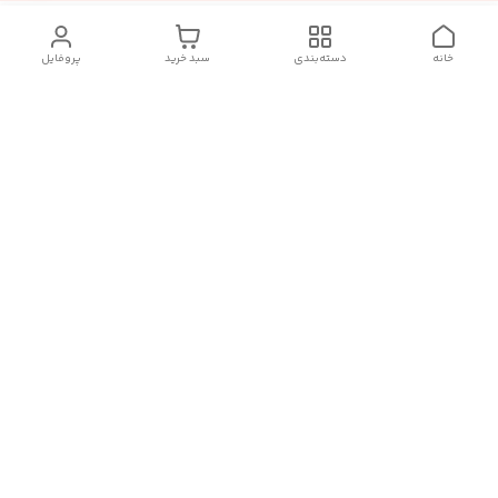
خانه
دسته‌بندی
سبد خرید
پروفایل
دسترسی سریع
تماس با ما :
شکایات
درباره ما
قوانین و مقررات
سیاست حریم خصوصی
رضایت مشتریان
هفت روز هفته ، در ساعات کاری(۹الی۲۰) پاسخگوی شما هستیم
🙏🏻