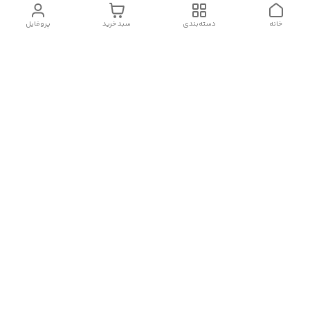
خانه
دسته‌بندی
سبد خرید
پروفایل
دسترسی سریع
تماس با ما :
شکایات
درباره ما
قوانین و مقررات
سیاست حریم خصوصی
رضایت مشتریان
هفت روز هفته ، در ساعات کاری(۹الی۲۰) پاسخگوی شما هستیم
🙏🏻
شماره تماس
09378770977