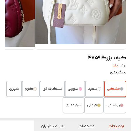
کیف بزرگ۴۷۵۹
برند:
بنو
رنگبندی
مشکی
سفید
صورتی
نسکافه ای
کرم
شیری
زرشکی
خردلی
سورمه ای
توضیحات
مشخصات
نظرات کاربران