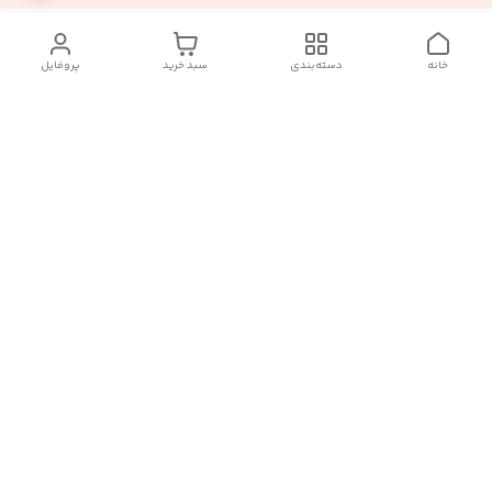
خانه
دسته‌بندی
سبد خرید
پروفایل
دسترسی سریع
تماس با ما :
شکایات
درباره ما
قوانین و مقررات
سیاست حریم خصوصی
رضایت مشتریان
هفت روز هفته ، در ساعات کاری(۹الی۲۰) پاسخگوی شما هستیم
🙏🏻