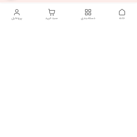
خانه
دسته‌بندی
سبد خرید
پروفایل
دسترسی سریع
تماس با ما :
شکایات
درباره ما
قوانین و مقررات
سیاست حریم خصوصی
رضایت مشتریان
هفت روز هفته ، در ساعات کاری(۹الی۲۰) پاسخگوی شما هستیم
🙏🏻