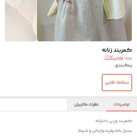
کمربند زنانه
برند:
خارجی🇨🇳
رنگبندی
سگک طلایی
توضیحات
نظرات کاربران
کمربند ورنی دخترانه،
بسیار باکیفیت،وارداتی و شیک