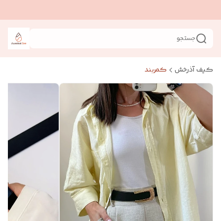
جستجو
کیف آذرخش
کمربند