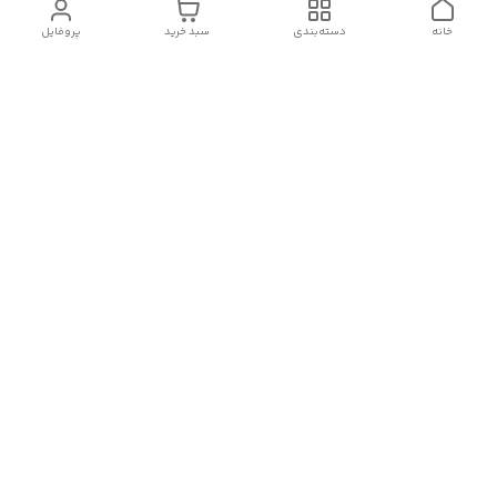
خانه
دسته‌بندی
سبد خرید
پروفایل
دسترسی سریع
تماس با ما :
شکایات
درباره ما
قوانین و مقررات
سیاست حریم خصوصی
رضایت مشتریان
هفت روز هفته ، در ساعات کاری(۹الی۲۰) پاسخگوی شما هستیم
🙏🏻
شماره تماس
09378770977