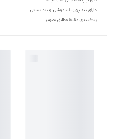
با ی تیپ تابستونی عالی میشه
دارای بند پهن بلنددوشی و بند دستی
رنگبندی دقیقا مطابق تصویر