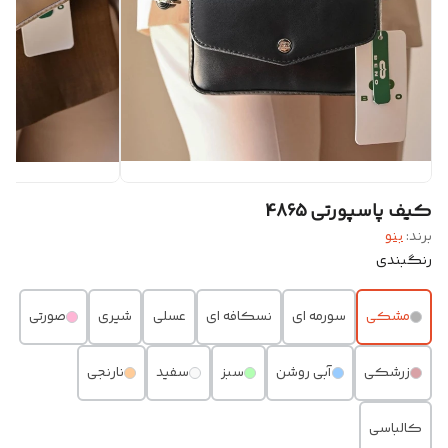
کیف پاسپورتی 4865
برند:
بنو
رنگبندی
مشکی
سورمه ای
نسکافه ای
عسلی
شیری
صورتی
زرشکی
آبی روشن
سبز
سفید
نارنجی
کالباسی