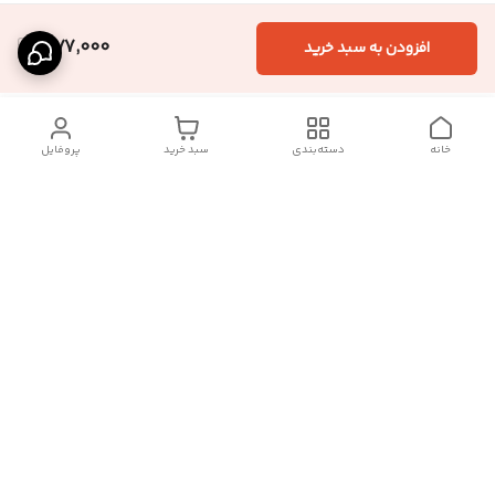
1,177,000
افزودن به سبد خرید
خانه
دسته‌بندی
سبد خرید
پروفایل
دسترسی سریع
تماس با ما :
شکایات
درباره ما
قوانین و مقررات
سیاست حریم خصوصی
رضایت مشتریان