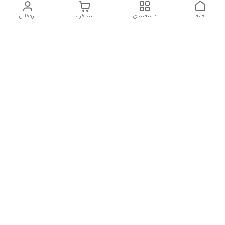
خانه
دسته‌بندی
سبد خرید
پروفایل
دسترسی سریع
تماس با ما :
شکایات
درباره ما
قوانین و مقررات
سیاست حریم خصوصی
رضایت مشتریان
هفت روز هفته ، در ساعات کاری(۹الی۲۰) پاسخگوی شما هستیم
🙏🏻
شماره تماس
09378770977