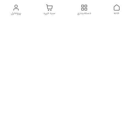
خانه
دسته‌بندی
سبد خرید
پروفایل
دسترسی سریع
تماس با ما :
شکایات
درباره ما
قوانین و مقررات
سیاست حریم خصوصی
رضایت مشتریان
هفت روز هفته ، در ساعات کاری(۹الی۲۰) پاسخگوی شما هستیم
🙏🏻
شماره تماس
09378770977