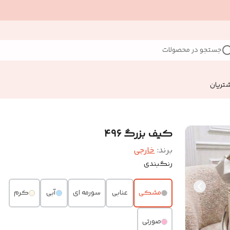
جستجو در محصولات
تریان
کیف بزرگ ۴۹۶
برند:
خارجی
رنگبندی
مشکی
عنابی
سورمه ای
آبی
کرم
صورتی