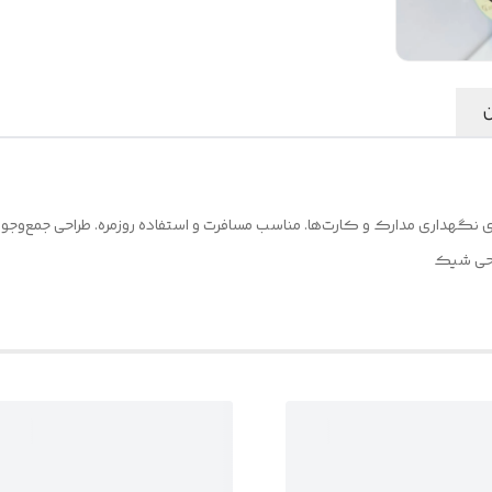
ن
احی شیک