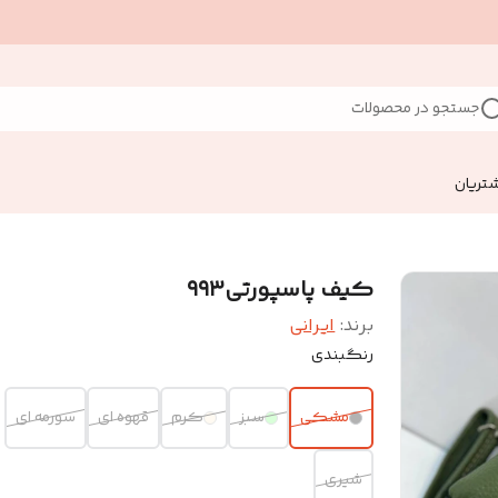
جستجو در محصولات
تریان
کیف پاسپورتی۹۹۳
برند:
ایرانی
رنگبندی
مشکی
سبز
کرم
قهوه ای
سورمه ای
شیری