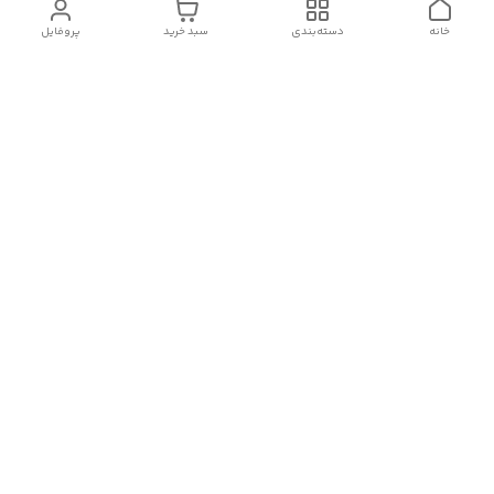
خانه
دسته‌بندی
سبد خرید
پروفایل
دسترسی سریع
تماس با ما :
شکایات
درباره ما
قوانین و مقررات
سیاست حریم خصوصی
رضایت مشتریان
هفت روز هفته ، در ساعات کاری(۹الی۲۰) پاسخگوی شما هستیم
🙏🏻
شماره تماس
09378770977