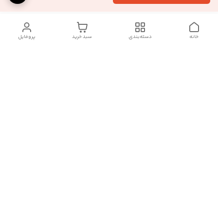
خانه
دسته‌بندی
سبد خرید
پروفایل
دسترسی سریع
تماس با ما :
شکایات
درباره ما
قوانین و مقررات
سیاست حریم خصوصی
رضایت مشتریان
هفت روز هفته ، در ساعات کاری(۹الی۲۰) پاسخگوی شما هستیم