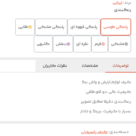
برند:
ایرانی
رنگبندی
پلنگی طوسی
پلنگی قهوه ای
پلنگی مشکی
طلایی
مشکی
قرمز
نقره ای
بنفش
گلبهی
توضیحات
مشخصات
نظرات کاربران
کیف لوازم ارایش و واش بگ
کیفیت عالی ،دو قلو،طلقی
رنگبندی دقیقا مطابق تصویر
بسیار با کیفیت ،بزرگ و جادار
دسته‌بندی
:
کیف پاسپورتی